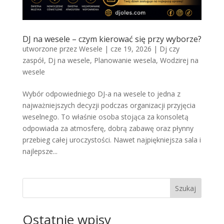
DJ na wesele – czym kierować się przy wyborze?
utworzone przez
Wesele
|
cze 19, 2026
|
Dj czy
zaspół
,
Dj na wesele
,
Planowanie wesela
,
Wodzirej na
wesele
Wybór odpowiedniego DJ-a na wesele to jedna z
najważniejszych decyzji podczas organizacji przyjęcia
weselnego. To właśnie osoba stojąca za konsoletą
odpowiada za atmosferę, dobrą zabawę oraz płynny
przebieg całej uroczystości. Nawet najpiękniejsza sala i
najlepsze...
Szukaj
Ostatnie wpisy