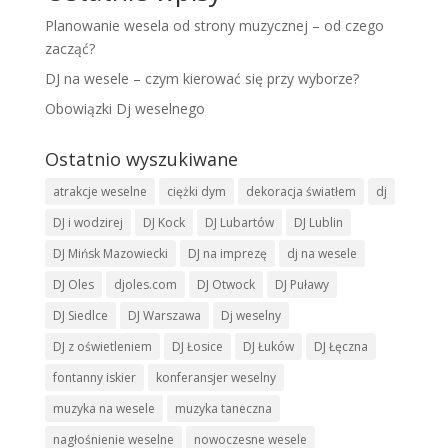
Planowanie wesela od strony muzycznej – od czego
zacząć?
DJ na wesele – czym kierować się przy wyborze?
Obowiązki Dj weselnego
Ostatnio wyszukiwane
atrakcje weselne
ciężki dym
dekoracja światłem
dj
DJ i wodzirej
DJ Kock
DJ Lubartów
DJ Lublin
DJ Mińsk Mazowiecki
DJ na imprezę
dj na wesele
DJ Oles
djoles.com
DJ Otwock
DJ Puławy
DJ Siedlce
DJ Warszawa
Dj weselny
DJ z oświetleniem
DJ Łosice
DJ Łuków
DJ Łęczna
fontanny iskier
konferansjer weselny
muzyka na wesele
muzyka taneczna
nagłośnienie weselne
nowoczesne wesele