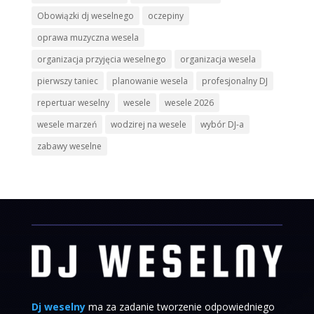
Obowiązki dj weselnego
oczepiny
oprawa muzyczna wesela
organizacja przyjęcia weselnego
organizacja wesela
pierwszy taniec
planowanie wesela
profesjonalny DJ
repertuar weselny
wesele
wesele 2026
wesele marzeń
wodzirej na wesele
wybór DJ-a
zabawy weselne
Dj weselny
ma za zadanie tworzenie odpowiedniego