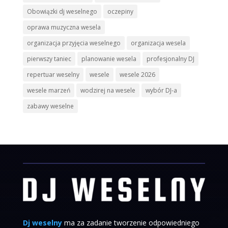
Obowiązki dj weselnego
oczepiny
oprawa muzyczna wesela
organizacja przyjęcia weselnego
organizacja wesela
pierwszy taniec
planowanie wesela
profesjonalny DJ
repertuar weselny
wesele
wesele 2026
wesele marzeń
wodzirej na wesele
wybór DJ-a
zabawy weselne
Dj weselny
ma za zadanie tworzenie odpowiedniego