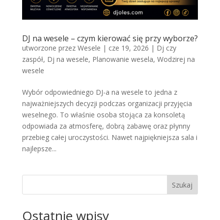
DJ na wesele – czym kierować się przy wyborze?
utworzone przez
Wesele
|
cze 19, 2026
|
Dj czy
zaspół
,
Dj na wesele
,
Planowanie wesela
,
Wodzirej na
wesele
Wybór odpowiedniego DJ-a na wesele to jedna z
najważniejszych decyzji podczas organizacji przyjęcia
weselnego. To właśnie osoba stojąca za konsoletą
odpowiada za atmosferę, dobrą zabawę oraz płynny
przebieg całej uroczystości. Nawet najpiękniejsza sala i
najlepsze...
Szukaj
Ostatnie wpisy