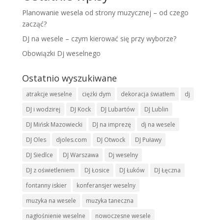
Planowanie wesela od strony muzycznej – od czego
zacząć?
DJ na wesele – czym kierować się przy wyborze?
Obowiązki Dj weselnego
Ostatnio wyszukiwane
atrakcje weselne
ciężki dym
dekoracja światłem
dj
DJ i wodzirej
DJ Kock
DJ Lubartów
DJ Lublin
DJ Mińsk Mazowiecki
DJ na imprezę
dj na wesele
DJ Oles
djoles.com
DJ Otwock
DJ Puławy
DJ Siedlce
DJ Warszawa
Dj weselny
DJ z oświetleniem
DJ Łosice
DJ Łuków
DJ Łęczna
fontanny iskier
konferansjer weselny
muzyka na wesele
muzyka taneczna
nagłośnienie weselne
nowoczesne wesele