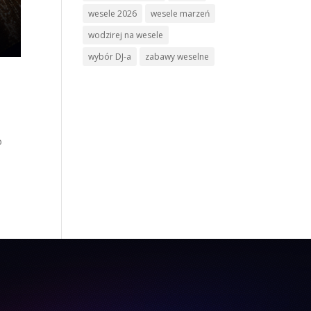
wesele 2026
wesele marzeń
wodzirej na wesele
wybór DJ-a
zabawy weselne
o