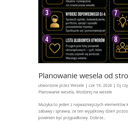
Planowanie wesela od stro
utworzone przez
Wesele
|
cze 19, 2026
|
Dj cz
Planowanie wesela
,
Wodzirej na wesele
Muzyka to jeden z najważniejszych elementów 
zabawy i sprawia, że ten wyjątkowy dzień pozos
powinien być przypadkowy. Dobrze...