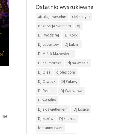
Ostatnio wyszukiwane
atrakcje weselne
ciężki dym
dekoracja światłem
dj
DJ i wodzirej
DJ Kock
DJ Lubartów
DJ Lublin
DJ Mińsk Mazowiecki
DJ na imprezę
dj na wesele
DJ Oles
djoles.com
DJ Otwock
DJ Puławy
DJ Siedlce
DJ Warszawa
Dj weselny
DJ z oświetleniem
DJ Łosice
 nie
DJ Łuków
DJ Łęczna
fontanny iskier