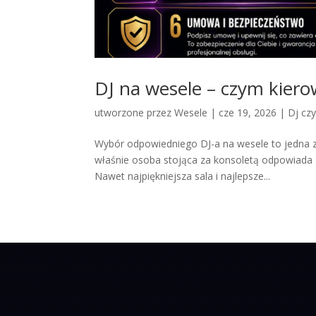
DJ na wesele – czym kiero
utworzone przez
Wesele
|
cze 19, 2026
|
Dj cz
Wybór odpowiedniego DJ-a na wesele to jedna z 
właśnie osoba stojąca za konsoletą odpowiada z
Nawet najpiękniejsza sala i najlepsze...