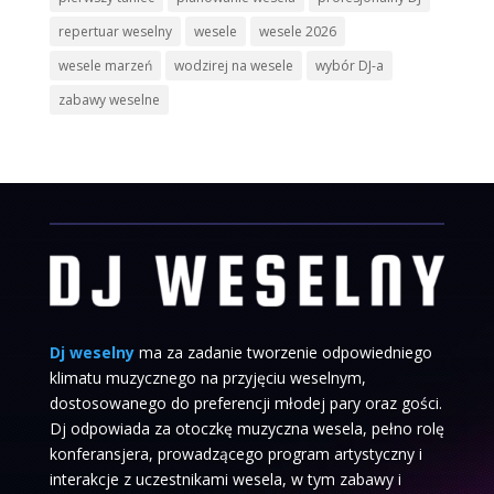
repertuar weselny
wesele
wesele 2026
wesele marzeń
wodzirej na wesele
wybór DJ-a
zabawy weselne
Dj weselny
ma za zadanie tworzenie odpowiedniego
klimatu muzycznego na przyjęciu weselnym,
dostosowanego do preferencji młodej pary oraz gości.
Dj odpowiada za otoczkę muzyczna wesela, pełno rolę
konferansjera, prowadzącego program artystyczny i
interakcje z uczestnikami wesela, w tym zabawy i