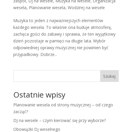
zaspół
,
Dj na wesele
,
Muzyka na wesele
,
Organizacja
wesela
,
Planowanie wesela
,
Wodzirej na wesele
Muzyka to jeden z najważniejszych elementów
każdego wesela. To właśnie ona buduje atmosferę,
zachęca gości do zabawy i sprawia, że ten wyjątkowy
dzień pozostaje w pamięci na długie lata. Wybór
odpowiedniej oprawy muzycznej nie powinien być
przypadkowy. Dobrze...
Szukaj
Ostatnie wpisy
Planowanie wesela od strony muzycznej – od czego
zacząć?
DJ na wesele – czym kierować się przy wyborze?
Obowiązki Dj weselnego