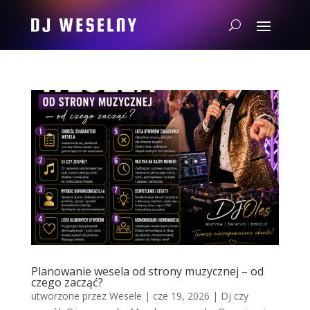
Planowanie wesela od strony muzycznej – od
czego zacząć?
utworzone przez
Wesele
|
cze 19, 2026
|
Dj czy