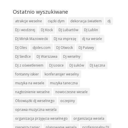
Ostatnio wyszukiwane
atrakcje weselne
ciężki dym
dekoracja światłem
dj
DJ i wodzirej
DJ Kock
DJ Lubartów
DJ Lublin
DJ Mińsk Mazowiecki
DJ na imprezę
dj na wesele
DJ Oles
djoles.com
DJ Otwock
DJ Puławy
DJ Siedlce
DJ Warszawa
Dj weselny
DJ z oświetleniem
DJ Łosice
DJ Łuków
DJ Łęczna
fontanny iskier
konferansjer weselny
muzyka na wesele
muzyka taneczna
nagłośnienie weselne
nowoczesne wesele
Obowiązki dj weselnego
oczepiny
oprawa muzyczna wesela
organizacja przyjęcia weselnego
organizacja wesela
pierwszy taniec
planowanie wesela
profesjonalny DJ