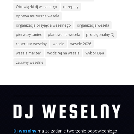
Obowiązki dj weselnego
oczepiny
oprawa muzyczna wesela
organizacja przyjęcia weselnego
organizacja wesela
pierwszy taniec
planowanie wesela
profesjonalny DJ
repertuar weselny
wesele
wesele 2026
wesele marzeń
wodzirej na wesele
wybór DJ-a
zabawy weselne
Dj weselny
ma za zadanie tworzenie odpowiedniego