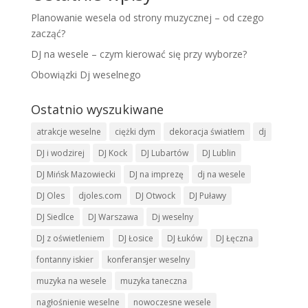
Planowanie wesela od strony muzycznej – od czego
zacząć?
DJ na wesele – czym kierować się przy wyborze?
Obowiązki Dj weselnego
Ostatnio wyszukiwane
atrakcje weselne
ciężki dym
dekoracja światłem
dj
DJ i wodzirej
DJ Kock
DJ Lubartów
DJ Lublin
DJ Mińsk Mazowiecki
DJ na imprezę
dj na wesele
DJ Oles
djoles.com
DJ Otwock
DJ Puławy
DJ Siedlce
DJ Warszawa
Dj weselny
DJ z oświetleniem
DJ Łosice
DJ Łuków
DJ Łęczna
fontanny iskier
konferansjer weselny
muzyka na wesele
muzyka taneczna
nagłośnienie weselne
nowoczesne wesele