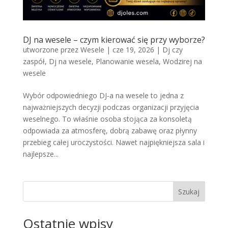
DJ na wesele – czym kierować się przy wyborze?
utworzone przez
Wesele
|
cze 19, 2026
|
Dj czy
zaspół
,
Dj na wesele
,
Planowanie wesela
,
Wodzirej na
wesele
Wybór odpowiedniego DJ-a na wesele to jedna z
najważniejszych decyzji podczas organizacji przyjęcia
weselnego. To właśnie osoba stojąca za konsoletą
odpowiada za atmosferę, dobrą zabawę oraz płynny
przebieg całej uroczystości. Nawet najpiękniejsza sala i
najlepsze...
Szukaj
Ostatnie wpisy