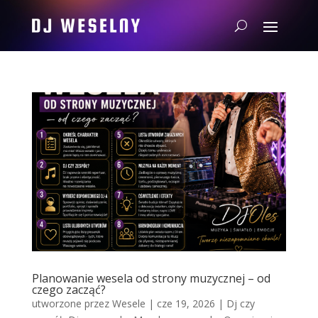
Planowanie wesela od strony muzycznej – od
czego zacząć?
utworzone przez
Wesele
|
cze 19, 2026
|
Dj czy