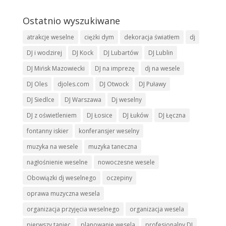
Ostatnio wyszukiwane
atrakcje weselne
ciężki dym
dekoracja światłem
dj
DJ i wodzirej
DJ Kock
DJ Lubartów
DJ Lublin
DJ Mińsk Mazowiecki
DJ na imprezę
dj na wesele
DJ Oles
djoles.com
DJ Otwock
DJ Puławy
DJ Siedlce
DJ Warszawa
Dj weselny
DJ z oświetleniem
DJ Łosice
DJ Łuków
DJ Łęczna
fontanny iskier
konferansjer weselny
muzyka na wesele
muzyka taneczna
nagłośnienie weselne
nowoczesne wesele
Obowiązki dj weselnego
oczepiny
oprawa muzyczna wesela
organizacja przyjęcia weselnego
organizacja wesela
pierwszy taniec
planowanie wesela
profesjonalny DJ