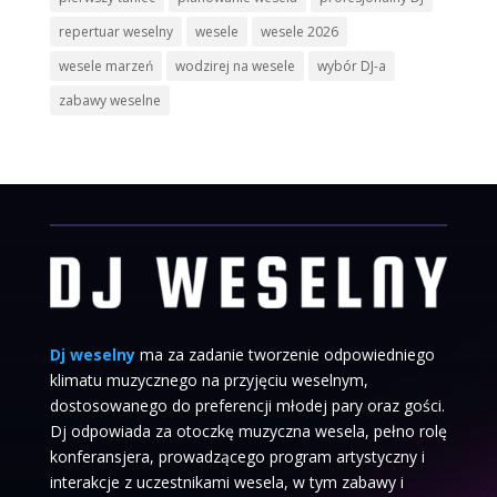
repertuar weselny
wesele
wesele 2026
wesele marzeń
wodzirej na wesele
wybór DJ-a
zabawy weselne
Dj weselny
ma za zadanie tworzenie odpowiedniego
klimatu muzycznego na przyjęciu weselnym,
dostosowanego do preferencji młodej pary oraz gości.
Dj odpowiada za otoczkę muzyczna wesela, pełno rolę
konferansjera, prowadzącego program artystyczny i
interakcje z uczestnikami wesela, w tym zabawy i