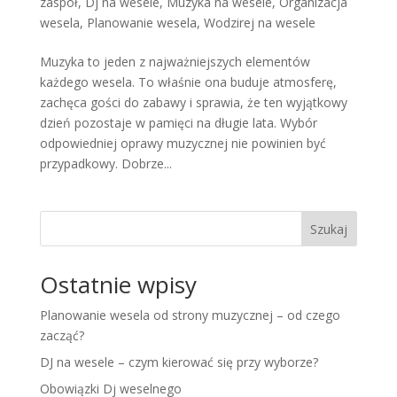
zaspół
,
Dj na wesele
,
Muzyka na wesele
,
Organizacja
wesela
,
Planowanie wesela
,
Wodzirej na wesele
Muzyka to jeden z najważniejszych elementów
każdego wesela. To właśnie ona buduje atmosferę,
zachęca gości do zabawy i sprawia, że ten wyjątkowy
dzień pozostaje w pamięci na długie lata. Wybór
odpowiedniej oprawy muzycznej nie powinien być
przypadkowy. Dobrze...
Szukaj
Ostatnie wpisy
Planowanie wesela od strony muzycznej – od czego
zacząć?
DJ na wesele – czym kierować się przy wyborze?
Obowiązki Dj weselnego