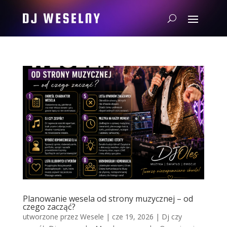
Planowanie wesela od strony muzycznej – od
czego zacząć?
utworzone przez
Wesele
|
cze 19, 2026
|
Dj czy