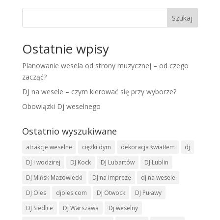
Szukaj
Ostatnie wpisy
Planowanie wesela od strony muzycznej – od czego
zacząć?
DJ na wesele – czym kierować się przy wyborze?
Obowiązki Dj weselnego
Ostatnio wyszukiwane
atrakcje weselne
ciężki dym
dekoracja światłem
dj
DJ i wodzirej
DJ Kock
DJ Lubartów
DJ Lublin
DJ Mińsk Mazowiecki
DJ na imprezę
dj na wesele
DJ Oles
djoles.com
DJ Otwock
DJ Puławy
DJ Siedlce
DJ Warszawa
Dj weselny