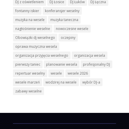
DJ z oświetleniem
DJ Łosice
DJ Łuków
DJ Łęczna
fontanny iskier
konferansjer weselny
muzyka na wesele
muzyka taneczna
nagłośnienie weselne
nowoczesne wesele
Obowiązki dj weselnego
oczepiny
oprawa muzyczna wesela
organizacja przyjęcia weselnego
organizacja wesela
pierwszy taniec
planowanie wesela
profesjonalny DJ
repertuar weselny
wesele
wesele 2026
wesele marzeń
wodzirej na wesele
wybór DJ-a
zabawy weselne