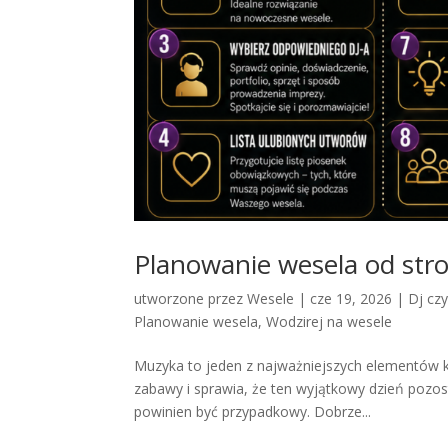
Planowanie wesela od stro
utworzone przez
Wesele
|
cze 19, 2026
|
Dj cz
Planowanie wesela
,
Wodzirej na wesele
Muzyka to jeden z najważniejszych elementów 
zabawy i sprawia, że ten wyjątkowy dzień pozos
powinien być przypadkowy. Dobrze...