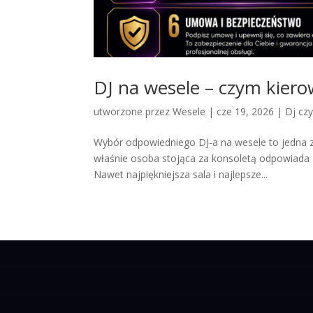
DJ na wesele – czym kiero
utworzone przez
Wesele
|
cze 19, 2026
|
Dj cz
Wybór odpowiedniego DJ-a na wesele to jedna z 
właśnie osoba stojąca za konsoletą odpowiada z
Nawet najpiękniejsza sala i najlepsze...