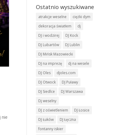
Ostatnio wyszukiwane
atrakcje weselne
ciężki dym
dekoracja światłem
dj
DJ i wodzirej
DJ Kock
DJ Lubartów
DJ Lublin
DJ Mińsk Mazowiecki
DJ na imprezę
dj na wesele
DJ Oles
djoles.com
DJ Otwock
DJ Puławy
DJ Siedlce
DJ Warszawa
Dj weselny
DJ z oświetleniem
DJ Łosice
 nie
DJ Łuków
DJ Łęczna
fontanny iskier