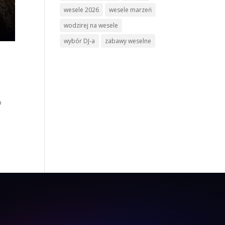
wesele 2026
wesele marzeń
wodzirej na wesele
wybór DJ-a
zabawy weselne
o