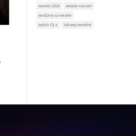
wesele 2026
wesele marzeń
wodzirej na wesele
wybór DJ-a
zabawy weselne
o