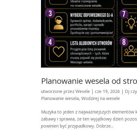
Planowanie wesela od stro
utworzone przez
Wesele
|
cze 19, 2026
|
Dj cz
Planowanie wesela
,
Wodzirej na wesele
Muzyka to jeden z najważniejszych elementów 
zabawy i sprawia, że ten wyjątkowy dzień pozos
powinien być przypadkowy. Dobrze...