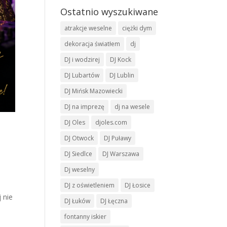
Ostatnio wyszukiwane
atrakcje weselne
ciężki dym
dekoracja światłem
dj
DJ i wodzirej
DJ Kock
DJ Lubartów
DJ Lublin
DJ Mińsk Mazowiecki
DJ na imprezę
dj na wesele
DJ Oles
djoles.com
DJ Otwock
DJ Puławy
DJ Siedlce
DJ Warszawa
Dj weselny
DJ z oświetleniem
DJ Łosice
 nie
DJ Łuków
DJ Łęczna
fontanny iskier