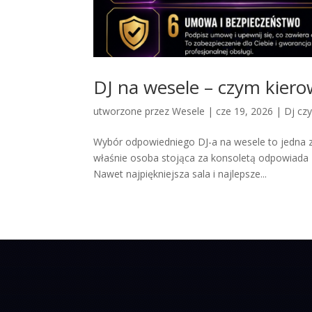
DJ na wesele – czym kiero
utworzone przez
Wesele
|
cze 19, 2026
|
Dj cz
Wybór odpowiedniego DJ-a na wesele to jedna z 
właśnie osoba stojąca za konsoletą odpowiada z
Nawet najpiękniejsza sala i najlepsze...