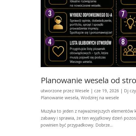
Planowanie wesela od stro
utworzone przez
Wesele
|
cze 19, 2026
|
Dj cz
Planowanie wesela
,
Wodzirej na wesele
Muzyka to jeden z najważniejszych elementów 
zabawy i sprawia, że ten wyjątkowy dzień pozos
powinien być przypadkowy. Dobrze...