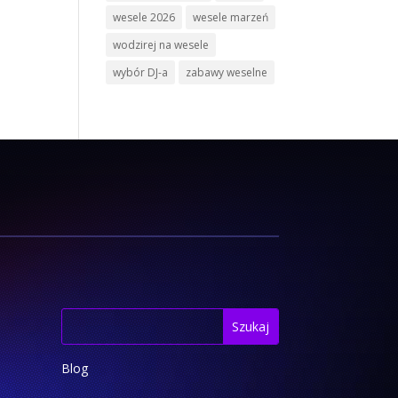
wesele 2026
wesele marzeń
wodzirej na wesele
wybór DJ-a
zabawy weselne
Blog