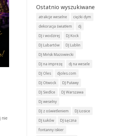
Ostatnio wyszukiwane
atrakcje weselne
ciężki dym
dekoracja światłem
dj
DJ i wodzirej
DJ Kock
DJ Lubartów
DJ Lublin
DJ Mińsk Mazowiecki
DJ na imprezę
dj na wesele
DJ Oles
djoles.com
DJ Otwock
DJ Puławy
DJ Siedlce
DJ Warszawa
Dj weselny
DJ z oświetleniem
DJ Łosice
 nie
DJ Łuków
DJ Łęczna
fontanny iskier