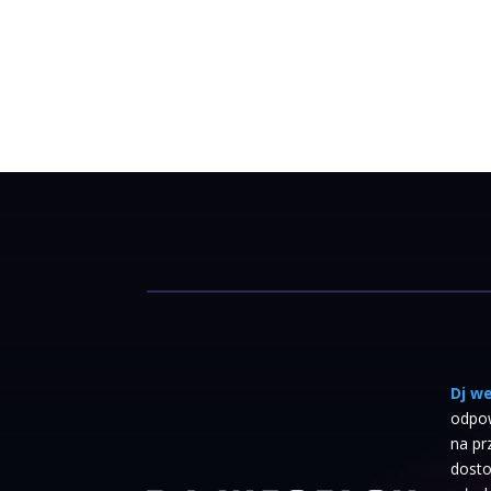
Dj w
odpo
na pr
dosto