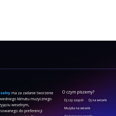
O czym piszemy?
eselny
ma za zadanie tworzenie
wiedniego klimatu muzycznego
Dj czy zaspół
Dj na wesele
zyjęciu weselnym,
Muzyka na wesele
sowanego do preferencji