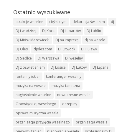
Ostatnio wyszukiwane
atrakcje weselne
ciężki dym
dekoracja światłem
dj
DJ i wodzirej
DJ Kock
DJ Lubartów
DJ Lublin
DJ Mińsk Mazowiecki
DJ na imprezę
dj na wesele
DJ Oles
djoles.com
DJ Otwock
DJ Puławy
DJ Siedlce
DJ Warszawa
Dj weselny
DJ z oświetleniem
DJ Łosice
DJ Łuków
DJ Łęczna
fontanny iskier
konferansjer weselny
muzyka na wesele
muzyka taneczna
nagłośnienie weselne
nowoczesne wesele
Obowiązki dj weselnego
oczepiny
oprawa muzyczna wesela
organizacja przyjęcia weselnego
organizacja wesela
pierwszy taniec
planowanie wesela
profesjonalny DJ