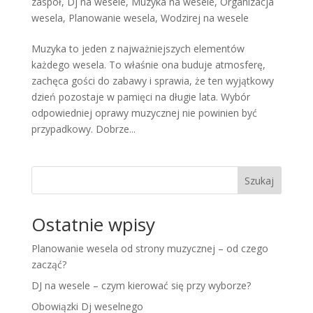
zaspół
,
Dj na wesele
,
Muzyka na wesele
,
Organizacja
wesela
,
Planowanie wesela
,
Wodzirej na wesele
Muzyka to jeden z najważniejszych elementów
każdego wesela. To właśnie ona buduje atmosferę,
zachęca gości do zabawy i sprawia, że ten wyjątkowy
dzień pozostaje w pamięci na długie lata. Wybór
odpowiedniej oprawy muzycznej nie powinien być
przypadkowy. Dobrze...
Szukaj
Ostatnie wpisy
Planowanie wesela od strony muzycznej – od czego
zacząć?
DJ na wesele – czym kierować się przy wyborze?
Obowiązki Dj weselnego