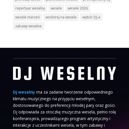
repertuar weselny
wesele
wesele 2026
wesele marzeń
wodzirej na wesele
wybór DJ-a
zabawy weselne
Dj weselny
ma za zadanie tworzenie odpowiedniego
klimatu muzycznego na przyjęciu weselnym,
dostosowanego do preferencji młodej pary oraz gości.
Dj odpowiada za otoczkę muzyczna wesela, pełno rolę
konferansjera, prowadzącego program artystyczny i
interakcje z uczestnikami wesela, w tym zabawy i