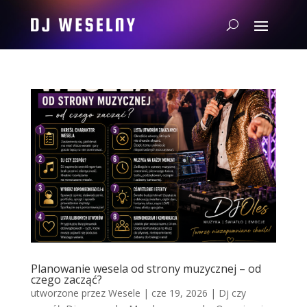
Planowanie wesela od strony muzycznej – od
czego zacząć?
utworzone przez
Wesele
|
cze 19, 2026
|
Dj czy