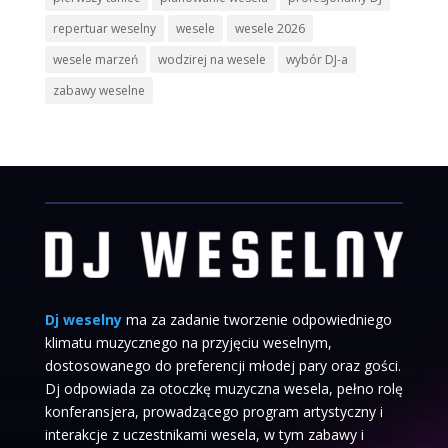
repertuar weselny
wesele
wesele 2026
wesele marzeń
wodzirej na wesele
wybór DJ-a
zabawy weselne
Dj weselny
ma za zadanie tworzenie odpowiedniego
klimatu muzycznego na przyjęciu weselnym,
dostosowanego do preferencji młodej pary oraz gości.
Dj odpowiada za otoczkę muzyczna wesela, pełno rolę
konferansjera, prowadzącego program artystyczny i
interakcje z uczestnikami wesela, w tym zabawy i