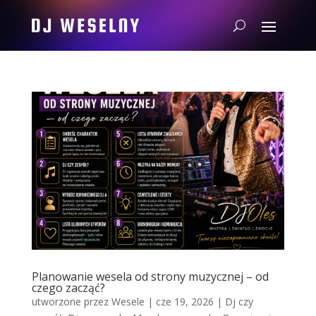
Planowanie wesela od strony muzycznej – od
czego zacząć?
utworzone przez
Wesele
|
cze 19, 2026
|
Dj czy