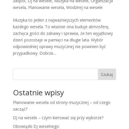
zaspół
,
Dj na wesele
,
Muzyka na wesele
,
Organizacja
wesela
,
Planowanie wesela
,
Wodzirej na wesele
Muzyka to jeden z najważniejszych elementów
każdego wesela. To właśnie ona buduje atmosferę,
zachęca gości do zabawy i sprawia, że ten wyjątkowy
dzień pozostaje w pamięci na długie lata. Wybór
odpowiedniej oprawy muzycznej nie powinien być
przypadkowy. Dobrze...
Szukaj
Ostatnie wpisy
Planowanie wesela od strony muzycznej – od czego
zacząć?
DJ na wesele – czym kierować się przy wyborze?
Obowiązki Dj weselnego