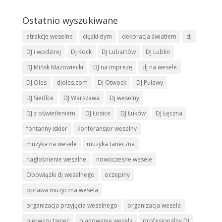
Ostatnio wyszukiwane
atrakcje weselne
ciężki dym
dekoracja światłem
dj
DJ i wodzirej
DJ Kock
DJ Lubartów
DJ Lublin
DJ Mińsk Mazowiecki
DJ na imprezę
dj na wesele
DJ Oles
djoles.com
DJ Otwock
DJ Puławy
DJ Siedlce
DJ Warszawa
Dj weselny
DJ z oświetleniem
DJ Łosice
DJ Łuków
DJ Łęczna
fontanny iskier
konferansjer weselny
muzyka na wesele
muzyka taneczna
nagłośnienie weselne
nowoczesne wesele
Obowiązki dj weselnego
oczepiny
oprawa muzyczna wesela
organizacja przyjęcia weselnego
organizacja wesela
pierwszy taniec
planowanie wesela
profesjonalny DJ