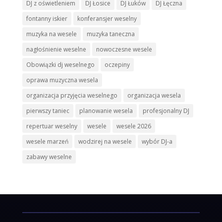
DJ z oświetleniem
DJ Łosice
DJ Łuków
DJ Łęczna
fontanny iskier
konferansjer weselny
muzyka na wesele
muzyka taneczna
nagłośnienie weselne
nowoczesne wesele
Obowiązki dj weselnego
oczepiny
oprawa muzyczna wesela
organizacja przyjęcia weselnego
organizacja wesela
pierwszy taniec
planowanie wesela
profesjonalny DJ
repertuar weselny
wesele
wesele 2026
wesele marzeń
wodzirej na wesele
wybór DJ-a
zabawy weselne