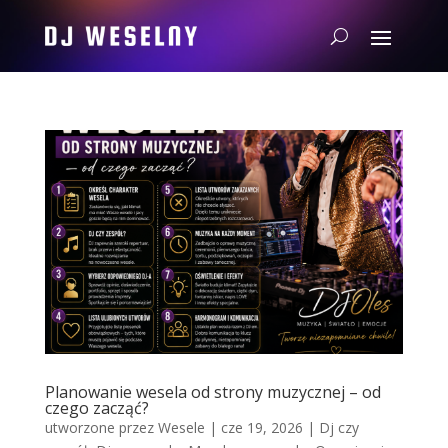
Planowanie wesela od strony muzycznej – od
czego zacząć?
utworzone przez
Wesele
|
cze 19, 2026
|
Dj czy