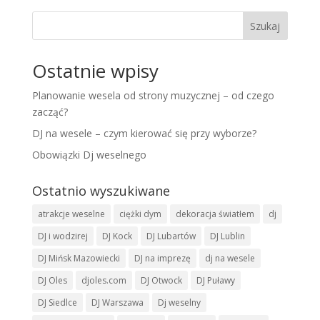
Szukaj
Ostatnie wpisy
Planowanie wesela od strony muzycznej – od czego
zacząć?
DJ na wesele – czym kierować się przy wyborze?
Obowiązki Dj weselnego
Ostatnio wyszukiwane
atrakcje weselne
ciężki dym
dekoracja światłem
dj
DJ i wodzirej
DJ Kock
DJ Lubartów
DJ Lublin
DJ Mińsk Mazowiecki
DJ na imprezę
dj na wesele
DJ Oles
djoles.com
DJ Otwock
DJ Puławy
DJ Siedlce
DJ Warszawa
Dj weselny