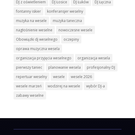
DJ z oświetleniem
DJ Łosice
DJ Łuków
DJ Łęczna
fontanny iskier
konferansjer weselny
muzyka na wesele
muzyka taneczna
nagłośnienie weselne
nowoczesne wesele
Obowiązki dj weselnego
oczepiny
oprawa muzyczna wesela
organizacja przyjęcia weselnego
organizacja wesela
pierwszy taniec
planowanie wesela
profesjonalny DJ
repertuar weselny
wesele
wesele 2026
wesele marzeń
wodzirej na wesele
wybór DJ-a
zabawy weselne