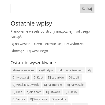
Szukaj
Ostatnie wpisy
Planowanie wesela od strony muzycznej – od czego
zacząć?
DJ na wesele – czym kierować się przy wyborze?
Obowiązki Dj weselnego
Ostatnio wyszukiwane
atrakcje weselne
ciężki dym
dekoracja światłem
dj
DJ i wodzirej
DJ Kock
DJ Lubartów
DJ Lublin
DJ Mińsk Mazowiecki
DJ na imprezę
dj na wesele
DJ Oles
djoles.com
DJ Otwock
DJ Puławy
DJ Siedlce
DJ Warszawa
Dj weselny