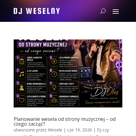
Planowanie wesela od strony muzycznej – od
czego zacząć?
utworzone przez
Wesele
|
cze 19, 2026
|
Dj czy