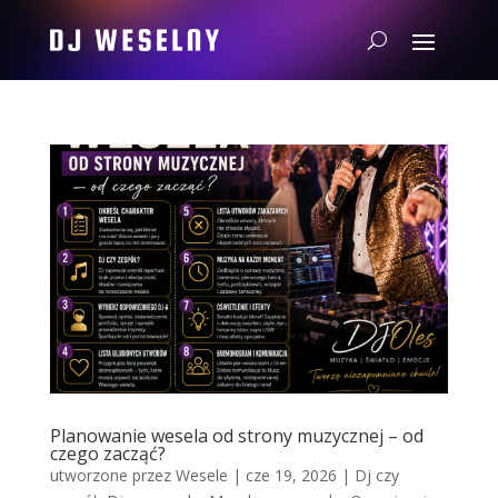
Planowanie wesela od strony muzycznej – od
czego zacząć?
utworzone przez
Wesele
|
cze 19, 2026
|
Dj czy