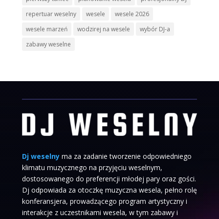
repertuar weselny
wesele
wesele 2026
wesele marzeń
wodzirej na wesele
wybór DJ-a
zabawy weselne
Dj weselny
ma za zadanie tworzenie odpowiedniego
klimatu muzycznego na przyjęciu weselnym,
dostosowanego do preferencji młodej pary oraz gości.
Dj odpowiada za otoczkę muzyczna wesela, pełno rolę
konferansjera, prowadzącego program artystyczny i
interakcje z uczestnikami wesela, w tym zabawy i