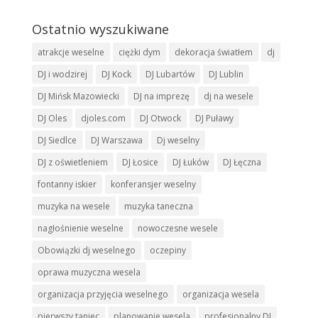
Ostatnio wyszukiwane
atrakcje weselne
ciężki dym
dekoracja światłem
dj
DJ i wodzirej
DJ Kock
DJ Lubartów
DJ Lublin
DJ Mińsk Mazowiecki
DJ na imprezę
dj na wesele
DJ Oles
djoles.com
DJ Otwock
DJ Puławy
DJ Siedlce
DJ Warszawa
Dj weselny
DJ z oświetleniem
DJ Łosice
DJ Łuków
DJ Łęczna
fontanny iskier
konferansjer weselny
muzyka na wesele
muzyka taneczna
nagłośnienie weselne
nowoczesne wesele
Obowiązki dj weselnego
oczepiny
oprawa muzyczna wesela
organizacja przyjęcia weselnego
organizacja wesela
pierwszy taniec
planowanie wesela
profesjonalny DJ