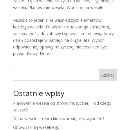
zaspół
,
Dj na wesele
,
Muzyka na wesele
,
Organizacja
wesela
,
Planowanie wesela
,
Wodzirej na wesele
Muzyka to jeden z najważniejszych elementów
każdego wesela. To właśnie ona buduje atmosferę,
zachęca gości do zabawy i sprawia, że ten wyjątkowy
dzień pozostaje w pamięci na długie lata. Wybór
odpowiedniej oprawy muzycznej nie powinien być
przypadkowy. Dobrze...
Szukaj
Ostatnie wpisy
Planowanie wesela od strony muzycznej – od czego
zacząć?
DJ na wesele – czym kierować się przy wyborze?
Obowiązki Dj weselnego