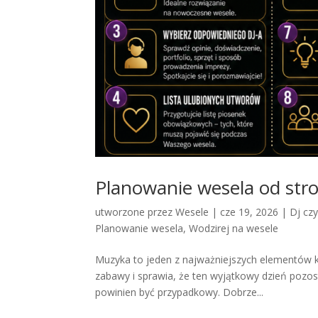
Planowanie wesela od stro
utworzone przez
Wesele
|
cze 19, 2026
|
Dj cz
Planowanie wesela
,
Wodzirej na wesele
Muzyka to jeden z najważniejszych elementów 
zabawy i sprawia, że ten wyjątkowy dzień pozos
powinien być przypadkowy. Dobrze...