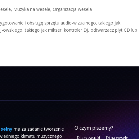
wesele
,
Muzyka na wesele
,
Organizacja wesela
otowanie i obsługę sprzętu audio-wizualnego, takiego jak
J-owskiego, takiego jak mikser, kontroler DJ, odtwarzacz płyt CD lub
O czym piszemy?
eselny
ma za zadanie tworzenie
wiedniego klimatu muzycznego
Dj czy zaspół
Dj na wesele