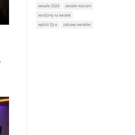
wesele 2026
wesele marzeń
wodzirej na wesele
wybór DJ-a
zabawy weselne
o