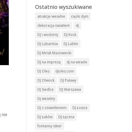
Ostatnio wyszukiwane
atrakcje weselne
ciężki dym
dekoracja światłem
dj
DJ i wodzirej
DJ Kock
DJ Lubartów
DJ Lublin
DJ Mińsk Mazowiecki
DJ na imprezę
dj na wesele
DJ Oles
djoles.com
DJ Otwock
DJ Puławy
DJ Siedlce
DJ Warszawa
Dj weselny
DJ z oświetleniem
DJ Łosice
 nie
DJ Łuków
DJ Łęczna
fontanny iskier