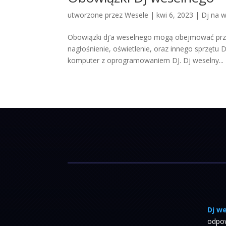
utworzone przez
Wesele
|
kwi 6, 2023
|
Dj na 
Obowiązki dj’a weselnego mogą obejmować przyg
nagłośnienie, oświetlenie, oraz innego sprzętu D
komputer z oprogramowaniem DJ. Dj weselny...
Dj w
odpo