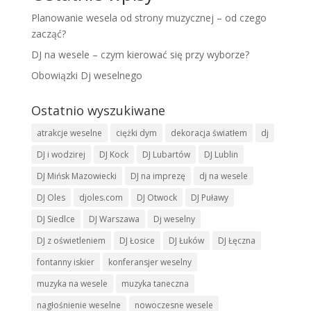
Planowanie wesela od strony muzycznej – od czego
zacząć?
DJ na wesele – czym kierować się przy wyborze?
Obowiązki Dj weselnego
Ostatnio wyszukiwane
atrakcje weselne
ciężki dym
dekoracja światłem
dj
DJ i wodzirej
DJ Kock
DJ Lubartów
DJ Lublin
DJ Mińsk Mazowiecki
DJ na imprezę
dj na wesele
DJ Oles
djoles.com
DJ Otwock
DJ Puławy
DJ Siedlce
DJ Warszawa
Dj weselny
DJ z oświetleniem
DJ Łosice
DJ Łuków
DJ Łęczna
fontanny iskier
konferansjer weselny
muzyka na wesele
muzyka taneczna
nagłośnienie weselne
nowoczesne wesele