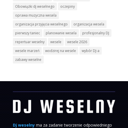
Obowiązki dj weselnego
oczepiny
oprawa muzyczna wesela
organizacja przyjęcia weselnego
organizacja wesela
pierwszy taniec
planowanie wesela
profesjonalny DJ
repertuar weselny
wesele
wesele 2026
wesele marzeń
wodzirej na wesele
wybór DJ-a
zabawy weselne
Dj weselny
ma za zadanie tworzenie odpowiedniego