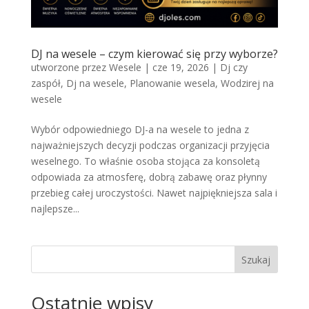
DJ na wesele – czym kierować się przy wyborze?
utworzone przez
Wesele
|
cze 19, 2026
|
Dj czy
zaspół
,
Dj na wesele
,
Planowanie wesela
,
Wodzirej na
wesele
Wybór odpowiedniego DJ-a na wesele to jedna z
najważniejszych decyzji podczas organizacji przyjęcia
weselnego. To właśnie osoba stojąca za konsoletą
odpowiada za atmosferę, dobrą zabawę oraz płynny
przebieg całej uroczystości. Nawet najpiękniejsza sala i
najlepsze...
Szukaj
Ostatnie wpisy